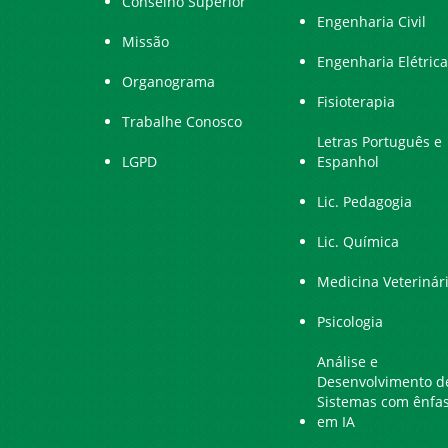
Conselho Superior
Engenharia Civil
Missão
Engenharia Elétrica
Organograma
Fisioterapia
Trabalhe Conosco
Letras Português e
LGPD
Espanhol
Lic. Pedagogia
Lic. Química
Medicina Veterinár
Psicologia
Análise e
Desenvolvimento d
Sistemas com ênfa
em IA