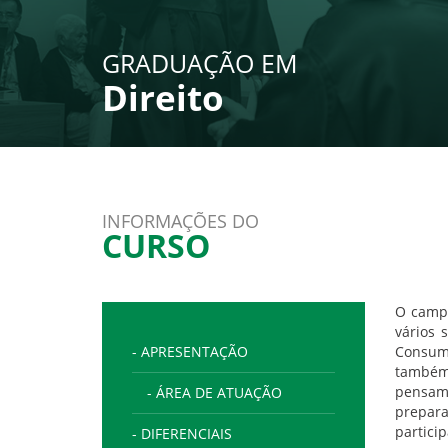
GRADUAÇÃO EM
Direito
INFORMAÇÕES DO
CURSO
O campo
vários 
- APRESENTAÇÃO
Consumi
também 
pensamen
- ÁREA DE ATUAÇÃO
prepara
partic
- DIFERENCIAIS