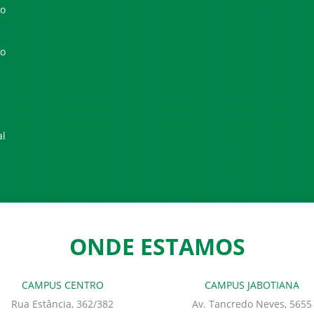
io
io
al
ONDE ESTAMOS
CAMPUS CENTRO
CAMPUS JABOTIANA
Rua Estância, 362/382
Av. Tancredo Neves, 5655