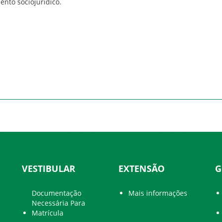
nto sociojurídico.
VESTIBULAR
EXTENSÃO
G
Documentação
Mais informações
Necessária Para
Matrícula