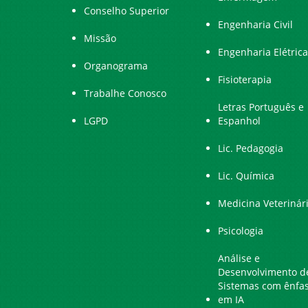
Conselho Superior
Engenharia Civil
Missão
Engenharia Elétrica
Organograma
Fisioterapia
Trabalhe Conosco
Letras Português e
LGPD
Espanhol
Lic. Pedagogia
Lic. Química
Medicina Veterinár
Psicologia
Análise e
Desenvolvimento d
Sistemas com ênfa
em IA