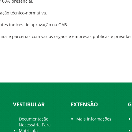
 100% presencial.
tação técnico-normativa.
entes índices de aprovação na OAB.
nios e parcerias com vários órgãos e empresas públicas e privadas
VESTIBULAR
EXTENSÃO
G
Documentação
Mais informações
Necessária Para
Matrícula