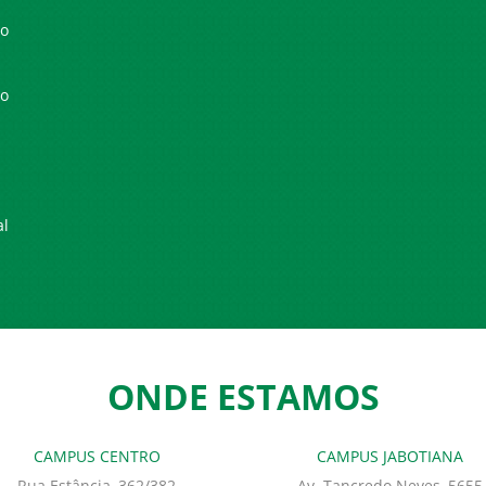
io
io
al
ONDE ESTAMOS
CAMPUS CENTRO
CAMPUS JABOTIANA
Rua Estância, 362/382
Av. Tancredo Neves, 5655