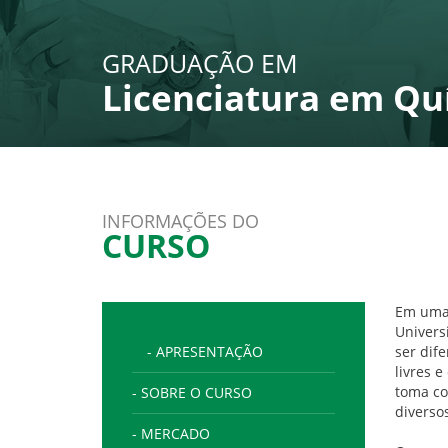
GRADUAÇÃO EM
Licenciatura em Qu
INFORMAÇÕES DO
CURSO
Em uma 
Univers
- APRESENTAÇÃO
ser dif
livres 
toma co
- SOBRE O CURSO
diverso
- MERCADO