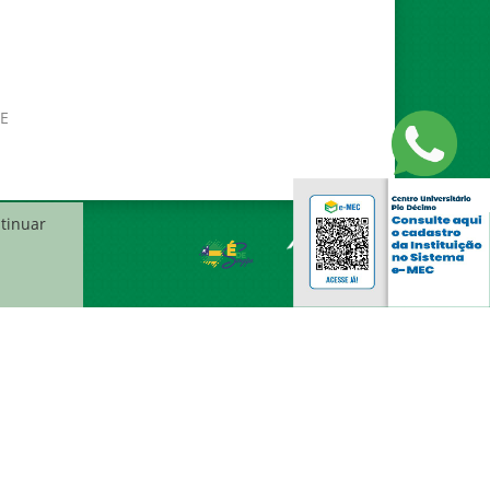
SE
ntinuar