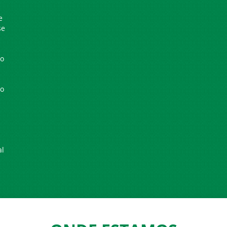
e
se
io
io
al