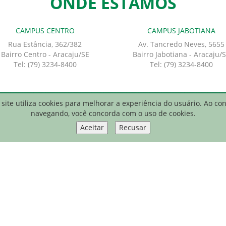
ONDE ESTAMOS
CAMPUS CENTRO
CAMPUS JABOTIANA
Rua Estância, 362/382
Av. Tancredo Neves, 5655
Bairro Centro - Aracaju/SE
Bairro Jabotiana - Aracaju/
Tel: (79) 3234-8400
Tel: (79) 3234-8400
site utiliza cookies para melhorar a experiência do usuário. Ao co
entro Universitário Pio Décimo
navegando, você concorda com o uso de cookies.
Aceitar
Recusar