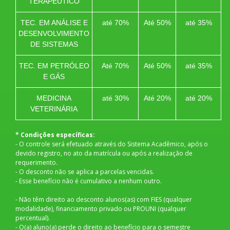
TERAPÊUTICO
TEC. EM ANÁLISE E
até 70%
Até 50%
até 35%
DESENVOLVIMENTO
DE SISTEMAS
TEC. EM PETRÓLEO
Até 70%
Até 50%
até 35%
E GÁS
MEDICINA
até 30%
Até 20%
até 20%
VETERINÁRIA
* Condições específicas:
- O controle será efetuado através do Sistema Acadêmico, após o
devido registro, no ato da matrícula ou após a realização de
requerimento.
- O desconto não se aplica a parcelas vencidas.
- Esse benefício não é cumulativo a nenhum outro.
- Não têm direito ao desconto alunos(as) com FIES (qualquer
modalidade), financiamento privado ou PROUNI (qualquer
percentual).
- O(a) aluno(a) perde o direito ao benefício para o semestre