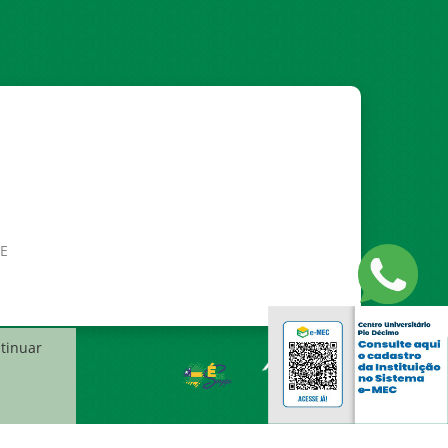
SE
ntinuar