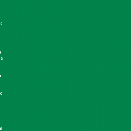
ia
e
se
io
io
al