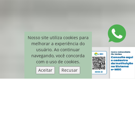
Nosso site utiliza cookies para
melhorar a experiência do
usuário. Ao continuar
navegando, você concorda
com o uso de cookies.
Aceitar
Recusar