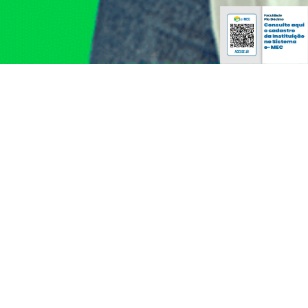
O que é o Prouni ?
O ProUni - Programa Universidade para Todos tem como finalidade
a concessão de bolsas de estudo integrais e parciais em cursos de
graduação e seqüenciais de formação específica, em Instituições
Privadas de Educação Superior. Criado pelo Governo Federal em
2004 e institucionalizado pela Lei nº 11.096, em 13 de janeiro de
2005, oferece, em contrapartida, isenção de alguns tributos àquelas
Instituições de Ensino que aderem ao Programa.
Dirigido aos estudantes egressos do ensino médio da rede pública